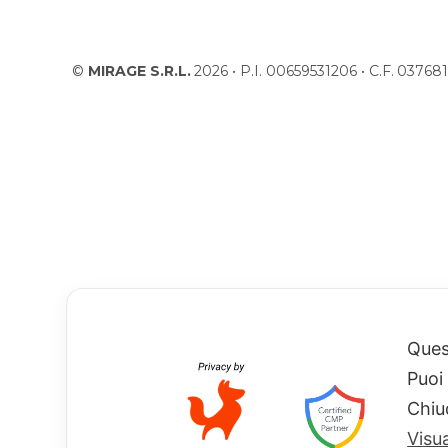
©
MIRAGE S.R.L.
2026 • P.I. 00659531206 • C.F. 037
Quest
Puoi
Chiu
Visu