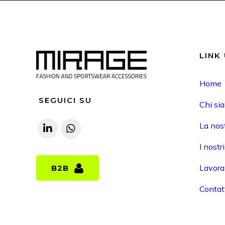
LINK 
Home
SEGUICI SU
Chi si
La nost
I nostr
Lavora
B2B
B2B
Contat