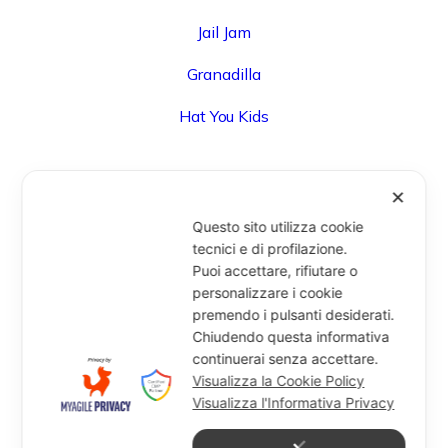
Jail Jam
Granadilla
Hat You Kids
✕
UFFICIO
Questo sito utilizza cookie
Via Degli Speziali, 161 (Blocco 32 Centergross) -
tecnici e di profilazione.
Puoi accettare, rifiutare o
40050 Funo di Argelato (BO) - Italy
personalizzare i cookie
info@miragesrl.com
premendo i pulsanti desiderati.
+39 051 8651711
Chiudendo questa informativa
continuerai senza accettare.
Visualizza la Cookie Policy
Visualizza l'Informativa Privacy