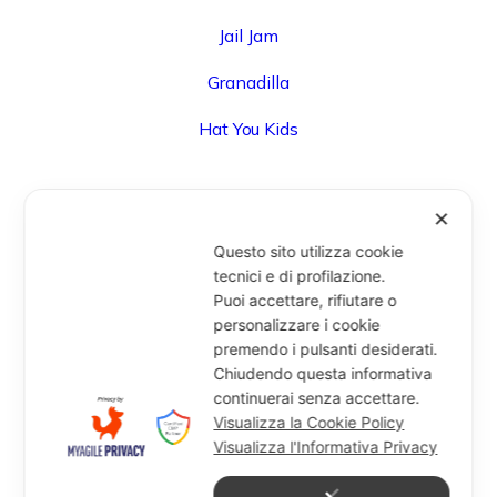
Jail Jam
Granadilla
Hat You Kids
✕
UFFICIO
Questo sito utilizza cookie
Via Degli Speziali, 161 (Blocco 32 Centergross) -
tecnici e di profilazione.
Puoi accettare, rifiutare o
40050 Funo di Argelato (BO) - Italy
personalizzare i cookie
info@miragesrl.com
premendo i pulsanti desiderati.
+39 051 8651711
Chiudendo questa informativa
continuerai senza accettare.
Visualizza la Cookie Policy
Visualizza l'Informativa Privacy