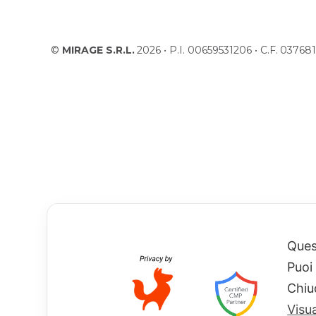
©
MIRAGE S.R.L.
2026 • P.I. 00659531206 • C.F. 037
Quest
Puoi
Chiu
Visu