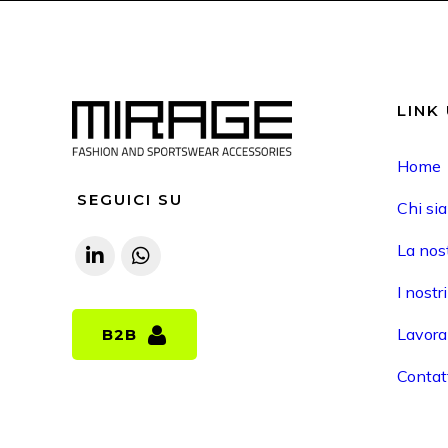
LINK 
Home
SEGUICI SU
Chi si
La nost
I nostr
Lavora
B2B
B2B
Contat