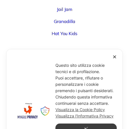
Jail Jam
Granadilla
Hat You Kids
✕
UFFICIO
Questo sito utilizza cookie
Via Degli Speziali, 161 (Blocco 32 Centergross) -
tecnici e di profilazione.
Puoi accettare, rifiutare o
40050 Funo di Argelato (BO) - Italy
personalizzare i cookie
info@miragesrl.com
premendo i pulsanti desiderati.
+39 051 8651711
Chiudendo questa informativa
continuerai senza accettare.
Visualizza la Cookie Policy
Visualizza l'Informativa Privacy