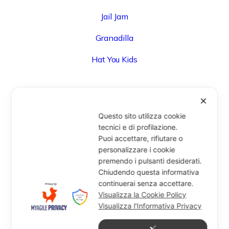
Jail Jam
Granadilla
Hat You Kids
✕
UFFICIO
Questo sito utilizza cookie
Via Degli Speziali, 161 (Blocco 32 Centergross) -
tecnici e di profilazione.
Puoi accettare, rifiutare o
40050 Funo di Argelato (BO) - Italy
personalizzare i cookie
info@miragesrl.com
premendo i pulsanti desiderati.
+39 051 8651711
Chiudendo questa informativa
continuerai senza accettare.
Visualizza la Cookie Policy
Visualizza l'Informativa Privacy