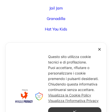
Jail Jam
Granadilla
Hat You Kids
✕
UFFICIO
Questo sito utilizza cookie
Via Degli Speziali, 161 (Blocco 32 Centergross) -
tecnici e di profilazione.
Puoi accettare, rifiutare o
40050 Funo di Argelato (BO) - Italy
personalizzare i cookie
info@miragesrl.com
premendo i pulsanti desiderati.
+39 051 8651711
Chiudendo questa informativa
continuerai senza accettare.
Visualizza la Cookie Policy
Visualizza l'Informativa Privacy