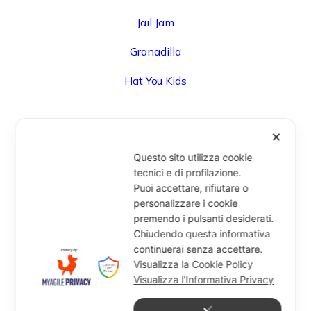
Jail Jam
Granadilla
Hat You Kids
✕
UFFICIO
Questo sito utilizza cookie
Via Degli Speziali, 161 (Blocco 32 Centergross) -
tecnici e di profilazione.
Puoi accettare, rifiutare o
40050 Funo di Argelato (BO) - Italy
personalizzare i cookie
info@miragesrl.com
premendo i pulsanti desiderati.
+39 051 8651711
Chiudendo questa informativa
continuerai senza accettare.
Visualizza la Cookie Policy
Visualizza l'Informativa Privacy