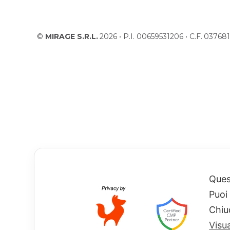
©
MIRAGE S.R.L.
2026 • P.I. 00659531206 • C.F. 037
Quest
Puoi
Chiu
Visu