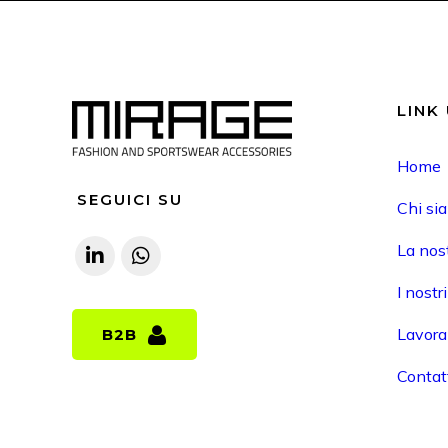
LINK 
Home
SEGUICI SU
Chi si
La nost
I nostr
Lavora
B2B
B2B
Contat