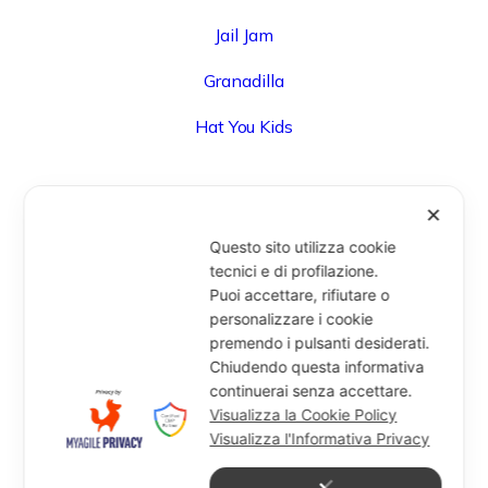
Jail Jam
Granadilla
Hat You Kids
✕
UFFICIO
Questo sito utilizza cookie
Via Degli Speziali, 161 (Blocco 32 Centergross) -
tecnici e di profilazione.
Puoi accettare, rifiutare o
40050 Funo di Argelato (BO) - Italy
personalizzare i cookie
info@miragesrl.com
premendo i pulsanti desiderati.
+39 051 8651711
Chiudendo questa informativa
continuerai senza accettare.
Visualizza la Cookie Policy
Visualizza l'Informativa Privacy