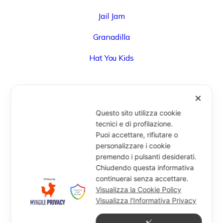
Jail Jam
Granadilla
Hat You Kids
✕
UFFICIO
Questo sito utilizza cookie
Via Degli Speziali, 161 (Blocco 32 Centergross) -
tecnici e di profilazione.
Puoi accettare, rifiutare o
40050 Funo di Argelato (BO) - Italy
personalizzare i cookie
info@miragesrl.com
premendo i pulsanti desiderati.
+39 051 8651711
Chiudendo questa informativa
continuerai senza accettare.
Visualizza la Cookie Policy
Visualizza l'Informativa Privacy