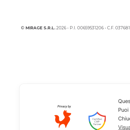
©
MIRAGE S.R.L.
2026 • P.I. 00659531206 • C.F. 037
Quest
Puoi
Chiu
Visu