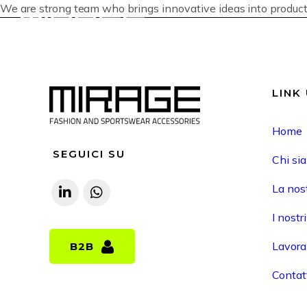
We are strong team who brings innovative ideas into product
LINK 
Home
SEGUICI SU
Chi si
La nost
I nostr
Lavora
B2B
B2B
Contat