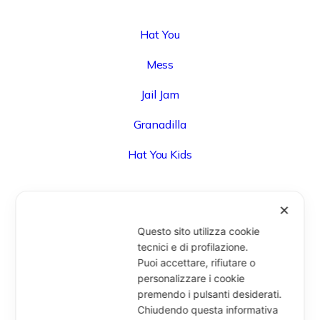
Hat You
Mess
Jail Jam
Granadilla
Hat You Kids
✕
UFFICIO
Questo sito utilizza cookie
tecnici e di profilazione.
Via Degli Speziali, 161 (Blocco 32 Centergross) -
Puoi accettare, rifiutare o
40050 Funo di Argelato (BO) - Italy
personalizzare i cookie
info@miragesrl.com
premendo i pulsanti desiderati.
+39 051 8651711
Chiudendo questa informativa